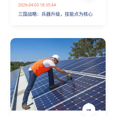
2026-04-03 18:35:44
三国战略：兵器升级，技能点为核心