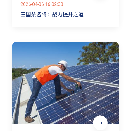
2026-04-06 16:02:38
三国杀名将：战力提升之道