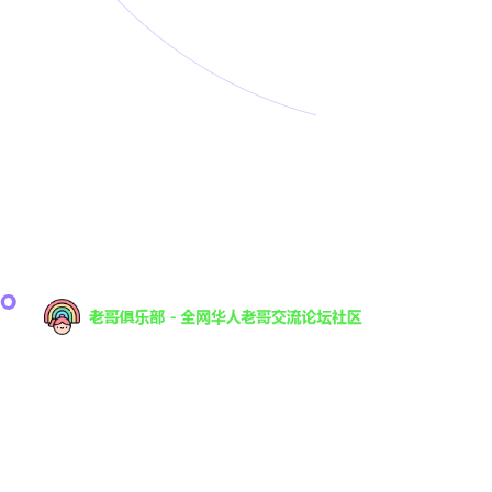
Welcome访问✔老哥俱乐部 - 全网华人老哥交流论坛
社区推荐【导航：baidu典ag】老哥俱乐部是什么
2026最新版官网-登录-入口-网页版网址「youxi-
j9bbs.com」以下简称：j9老哥官网✔正版官网全站,