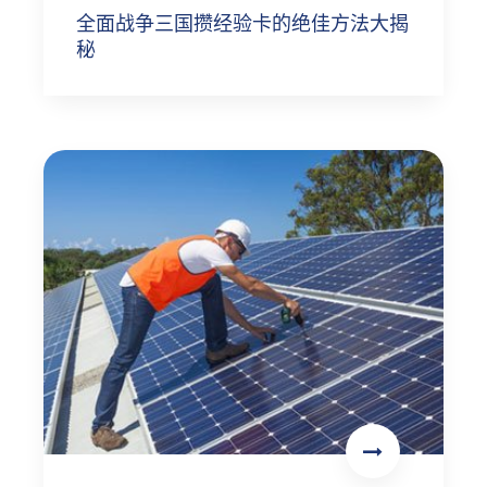
全面战争三国攒经验卡的绝佳方法大揭
秘