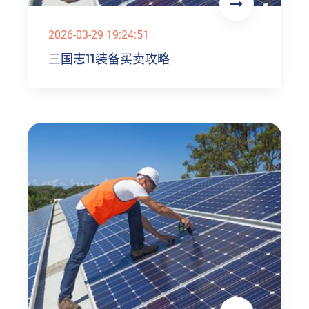
2026-03-29 19:24:51
三国志11装备买卖攻略